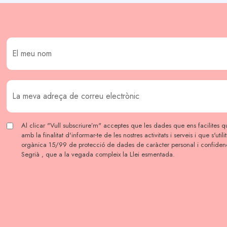
Al clicar "Vull subscriure’m" acceptes que les dades que ens facilites qu
amb la finalitat d'informar-te de les nostres activitats i serveis i que s'util
orgànica 15/99 de protecció de dades de caràcter personal i confidenc
Segrià , que a la vegada compleix la Llei esmentada.