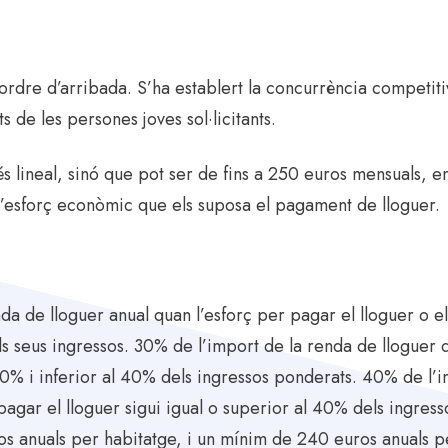
 ordre d’arribada. S’ha establert la concurrència competiti
s de les persones joves sol·licitants.
o és lineal, sinó que pot ser de fins a 250 euros mensuals, 
i l’esforç econòmic que els suposa el pagament de lloguer.
da de lloguer anual quan l’esforç per pagar el lloguer o el
els seus ingressos. 30% de l’import de la renda de lloguer 
 30% i inferior al 40% dels ingressos ponderats. 40% de l’
 pagar el lloguer sigui igual o superior al 40% dels ingre
s anuals per habitatge, i un mínim de 240 euros anuals p