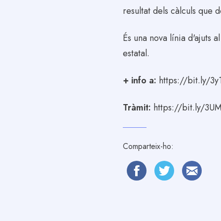
resultat dels càlculs que 
És una nova línia d'ajuts 
estatal.
+ info a:
https://bit.ly/3
Tràmit:
https://bit.ly/3U
Comparteix-ho: