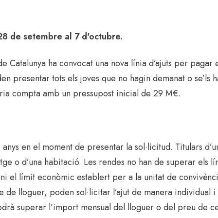
8 de setembre al 7 d'octubre.
e Catalunya ha convocat una nova línia d’ajuts per pagar el
den presentar tots els joves que no hagin demanat o se’ls 
òria compta amb un pressupost inicial de 29 M€.
6 anys en el moment de presentar la sol·licitud. Titulars d’
tge o d’una habitació. Les rendes no han de superar els lím
i el límit econòmic establert per a la unitat de convivènci
e de lloguer, poden sol·licitar l’ajut de manera individual i
odrà superar l’import mensual del lloguer o del preu de ce