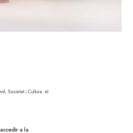
nil
,
Societat i Cultura
. el
accedir a la