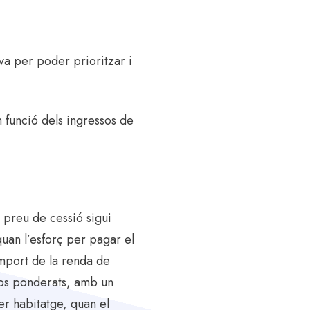
va per poder prioritzar i
en funció dels ingressos de
 preu de cessió sigui
quan l’esforç per pagar el
import de la renda de
ssos ponderats, amb un
er habitatge, quan el