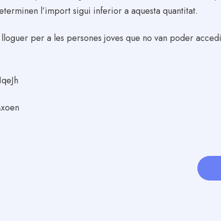
determinen l’import sigui inferior a aquesta quantitat.
al lloguer per a les persones joves que no van poder acced
y1qeJh
Mxoen