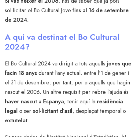
Si vas néixer el 2006
, has de saber que ja pots
sol·licitar el Bo Cultural Jove
fins al 16 de setembre
de 2024.
A qui va destinat el Bo Cultural
2024?
El Bo Cultural 2024 va dirigit a tots aquells
joves que
facin
18 anys
durant l’any actual, entre l’1 de gener i
el 31 de desembre; per tant, per a aquells que hagin
nascut el 2006. Un altre requisit per rebre l’ajuda és
haver nascut a Espanya
, tenir aquí la
residència
legal
o ser
sol·licitant d’asil
, desplaçat temporal o
extutelat
.