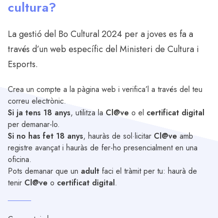
cultura?
La gestió del Bo Cultural 2024 per a joves es fa a
través d’un
web específic del Ministeri de Cultura i
Esports
.
Crea un compte a la pàgina web i verifica’l a través del teu
correu electrònic.
Si ja tens 18 anys
, utilitza la
Cl@ve
o el
certificat digital
per demanar-lo.
Si no has fet 18 anys
, hauràs de sol·licitar
Cl@ve
amb
registre avançat i
hauràs de fer-ho presencialment en una
oficina
.
Pots demanar que un
adult
faci el tràmit per tu: haurà de
tenir
Cl@ve
o
certificat digital
.