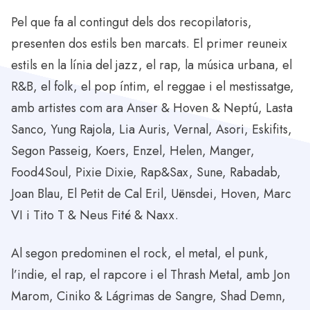
Pel que fa al contingut dels dos recopilatoris,
presenten dos estils ben marcats. El primer reuneix
estils en la línia del jazz, el rap, la música urbana, el
R&B, el folk, el pop íntim, el reggae i el mestissatge,
amb artistes com ara Anser & Hoven & Neptú, Lasta
Sanco, Yung Rajola, Lia Auris, Vernal, Asori, Eskifits,
Segon Passeig, Koers, Enzel, Helen, Manger,
Food4Soul, Pixie Dixie, Rap&Sax, Sune, Rabadab,
Joan Blau, El Petit de Cal Eril, Uënsdei, Hoven, Marc
VI i Tito T & Neus Fité & Naxx.
Al segon predominen el rock, el metal, el punk,
l’indie, el rap, el rapcore i el Thrash Metal, amb Jon
Marom, Ciniko & Lágrimas de Sangre, Shad Demn,