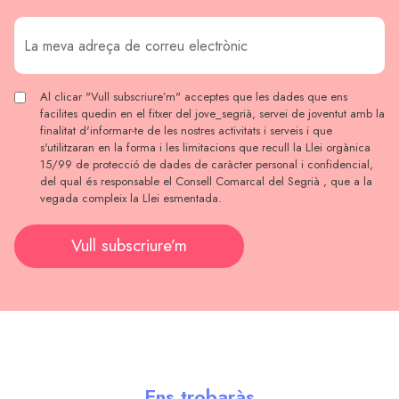
Al clicar "Vull subscriure’m" acceptes que les dades que ens
facilites quedin en el fitxer del jove_segrià, servei de joventut amb la
finalitat d'informar-te de les nostres activitats i serveis i que
s'utilitzaran en la forma i les limitacions que recull la Llei orgànica
15/99 de protecció de dades de caràcter personal i confidencial,
del qual és responsable el Consell Comarcal del Segrià , que a la
vegada compleix la Llei esmentada.
Vull subscriure’m
Ens trobaràs