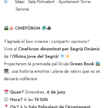
Lloc:
Sala Polivalent - Ajuntament Torre-
Serona
CINEFÒRUM
T’agrada el bon cinema i compartir opinions?
Vine al
Cinefòrum dinamitzat per Segrià Dinàmic
de l’
Oficina Jove del Segrià
!
Projectarem la premiada pel·lícula
Green Book
, una història emotiva i plena de valors que no et
deixarà indiferent.
Quan?
Divendres,
6 de juny
Hora?
A les
19.00h
On?
A la
Sala Polivalent de l’Ajuntament