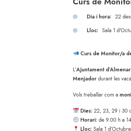
Curs de Monito
Dia i hora:
22 des
Lloc:
Sala 1 d'Oct
Curs de Monitor/a d
L’
Ajuntament d’Almenar
Menjador
durant les vac
Vols treballar com a
moni
Dies:
22, 23, 29 i 30
Horari:
de 9.00 h a 1
Lloc:
Sala 1 d’Octubr