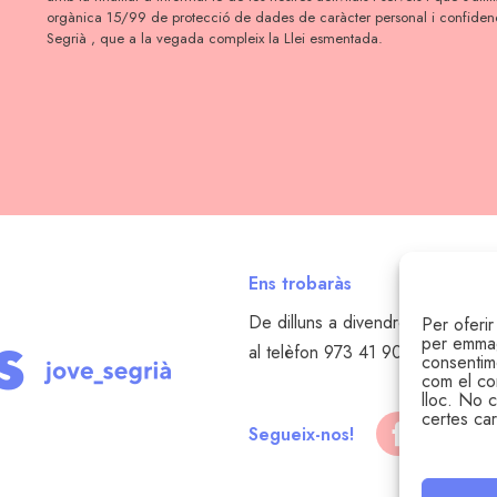
orgànica 15/99 de protecció de dades de caràcter personal i confidenc
Segrià , que a la vegada compleix la Llei esmentada.
Ens trobaràs
De dilluns a divendres de 8 a 15 
Per oferir
per emmaga
al telèfon 973 41 90 80 o al cor
consentim
com el co
lloc. No c
certes car
Segueix-nos!