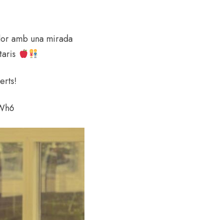
ador amb una mirada
taris
rts!
rWh6