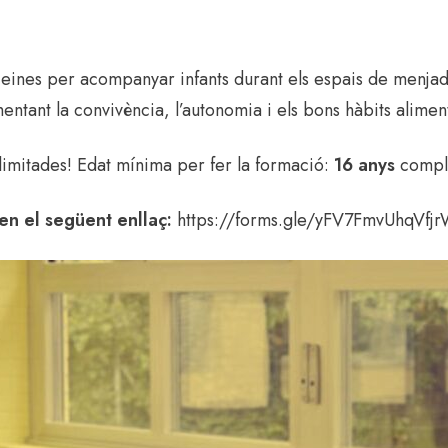
s eines per acompanyar infants durant els espais de menj
entant la convivència, l’autonomia i els bons hàbits alimen
imitades! Edat mínima per fer la formació:
16 anys
comple
en el següent enllaç:
https://forms.gle/yFV7FmvUhqVfj