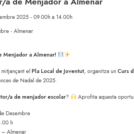
r/a de Menjador a Almenar
embre 2025 - 09.00h a 14.00h
ubre - Almenar
e Menjador a Almenar!
mitjançant el
Pla Local de Joventut
, organitza un
Curs d
ances de Nadal de 2025.
tor/a de menjador escolar
?
Aprofita aquesta oportun
 de Desembre
4.00 h
e – Almenar