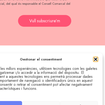
ial, del qual és responsable el Consell Comarcal del
Vull subscriure’m
Gestionar el consentiment
h al Carrer Jaume II, 15 de Lleida
 les millors experiències, utilitzem tecnologies com les galetes
tzemar i/o accedir a la informació del dispositiu. El
reu joventut@segria.cat
ent a aquestes tecnologies ens permetrà processar dades
mportament de navegació o identificadors únics en aquest
onsentir o retirar el consentiment pot afectar negativament
acterístiques i funcions.