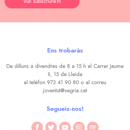
Vull subscriure’m
Ens trobaràs
De dilluns a divendres de 8 a 15 h al Carrer Jaume
II, 15 de Lleida
al telèfon 973 41 90 80 o al correu
joventut@segria.cat
Segueix-nos!