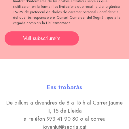
finalitat d'informar-te de les nostres activitats i serveis i que
s'utilitzaran en la forma i les limitacions que recull la Llei orgànica
15/99 de protecció de dades de caràcter personal i confidencial,
del qual és responsable el Consell Comarcal del Segrià , que a la
vegada compleix la Llei esmentada.
Vull subscriure’m
Ens trobaràs
De dilluns a divendres de 8 a 15 h al Carrer Jaume
II, 15 de Lleida
al telèfon 973 41 90 80 o al correu
joventut@segria.cat