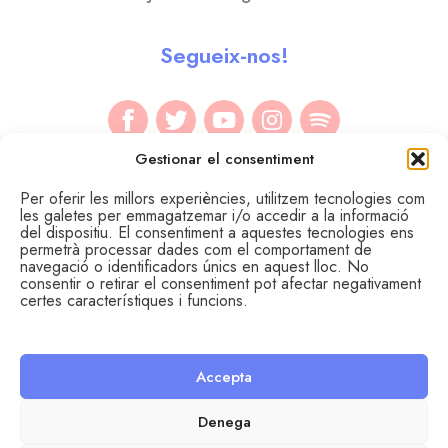
Segueix-nos!
Gestionar el consentiment
Per oferir les millors experiències, utilitzem tecnologies com
les galetes per emmagatzemar i/o accedir a la informació
del dispositiu. El consentiment a aquestes tecnologies ens
permetrà processar dades com el comportament de
navegació o identificadors únics en aquest lloc. No
consentir o retirar el consentiment pot afectar negativament
certes característiques i funcions.
Accepta
© Àrea de Joventut del Consell Comarcal del Segrià.
Avís legal
Política de cookies
Política de privadesa
Denega
Disseny i desenvolupament: SopaGraphics