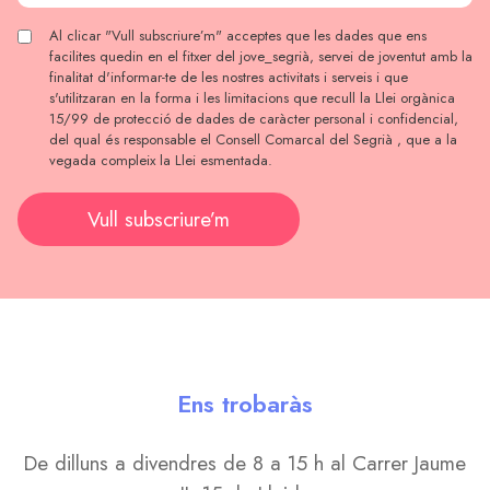
Al clicar "Vull subscriure’m" acceptes que les dades que ens
facilites quedin en el fitxer del jove_segrià, servei de joventut amb la
finalitat d'informar-te de les nostres activitats i serveis i que
s'utilitzaran en la forma i les limitacions que recull la Llei orgànica
15/99 de protecció de dades de caràcter personal i confidencial,
del qual és responsable el Consell Comarcal del Segrià , que a la
vegada compleix la Llei esmentada.
Vull subscriure’m
Ens trobaràs
De dilluns a divendres de 8 a 15 h al Carrer Jaume