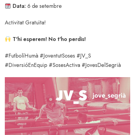
Data:
6 de setembre
Activitat Gratuïta!
T'hi esperem! No t'ho perdis!
#FutbolíHumà #JoventutSoses #JV_S
#DiversióEnEquip #SosesActiva #JovesDelSegrià