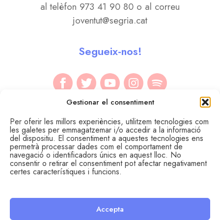
al telèfon 973 41 90 80 o al correu
joventut@segria.cat
Segueix-nos!
Gestionar el consentiment
Per oferir les millors experiències, utilitzem tecnologies com
les galetes per emmagatzemar i/o accedir a la informació
del dispositiu. El consentiment a aquestes tecnologies ens
permetrà processar dades com el comportament de
navegació o identificadors únics en aquest lloc. No
consentir o retirar el consentiment pot afectar negativament
certes característiques i funcions.
Accepta
© Àrea de Joventut del Consell Comarcal del Segrià.