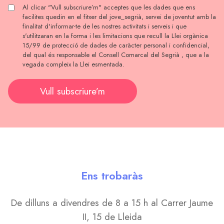
Al clicar "Vull subscriure’m" acceptes que les dades que ens
facilites quedin en el fitxer del jove_segrià, servei de joventut amb la
finalitat d'informar-te de les nostres activitats i serveis i que
s'utilitzaran en la forma i les limitacions que recull la Llei orgànica
15/99 de protecció de dades de caràcter personal i confidencial,
del qual és responsable el Consell Comarcal del Segrià , que a la
vegada compleix la Llei esmentada.
Vull subscriure’m
Ens trobaràs
De dilluns a divendres de 8 a 15 h al Carrer Jaume
II, 15 de Lleida