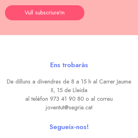
Vull subscriure’m
Ens trobaràs
De dilluns a divendres de 8 a 15 h al Carrer Jaume
II, 15 de Lleida
al telèfon 973 41 90 80 o al correu
joventut@segria.cat
Segueix-nos!