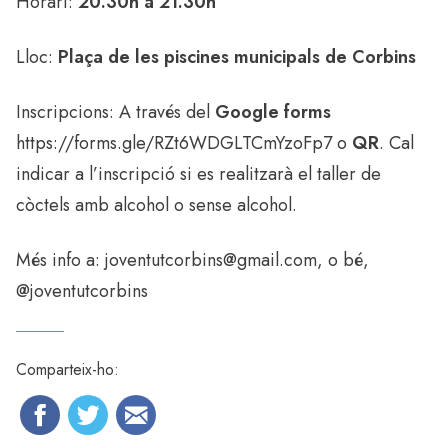
Horari:
20.30h a 21.30h
Lloc:
Plaça de les piscines municipals de Corbins
Inscripcions: A través del
Google forms
https://forms.gle/RZt6WDGLTCmYzoFp7
o
QR
. Cal
indicar a l’inscripció si es realitzarà el taller de
còctels amb alcohol o sense alcohol.
Més info a:
joventutcorbins@gmail.com,
o bé,
@joventutcorbins
Comparteix-ho: