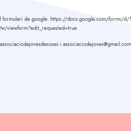
 formulari de google:
https://docs.google.com/forms/d
AYw/viewform?edit_requested=true
@associaciodejovesdesoses i associaciodejoves@gmail.co