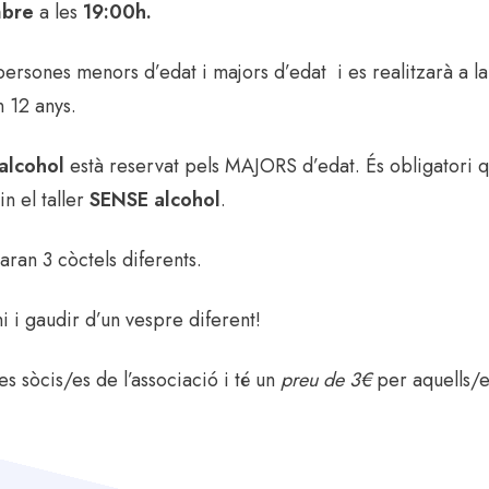
mbre
a les
19:00h.
 persones menors d’edat i majors d’edat i es realitzarà a la 
n 12 anys.
alcohol
està reservat pels MAJORS d’edat. És obligatori
in el taller
SENSE alcohol
.
raran 3 còctels diferents.
i i gaudir d’un vespre diferent!
es sòcis/es de l’associació i té un
preu de 3€
per aquells/e