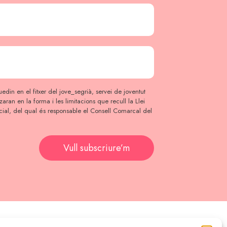
edin en el fitxer del jove_segrià, servei de joventut
itzaran en la forma i les limitacions que recull la Llei
ial, del qual és responsable el Consell Comarcal del
Vull subscriure’m