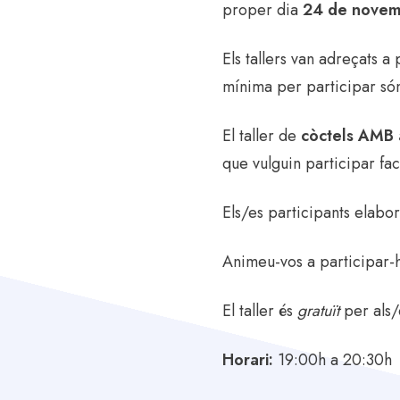
proper dia
24 de nove
Els tallers van adreçats a
mínima per participar só
El taller de
còctels AMB 
que vulguin participar fac
Els/es participants elabo
Animeu-vos a participar-h
El taller és
gratuït
per als/
Horari:
19:00h a 20:30h