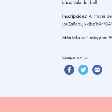
Lloc:
Sala del ball
Inscripcions:
A través del
JouZa8abLjlxxIbz1sXnfO
Més info a:
l’instagram 
Comparteix-ho: