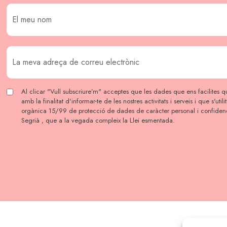
Al clicar "Vull subscriure’m" acceptes que les dades que ens facilites qu
amb la finalitat d'informar-te de les nostres activitats i serveis i que s'util
orgànica 15/99 de protecció de dades de caràcter personal i confidenc
Segrià , que a la vegada compleix la Llei esmentada.