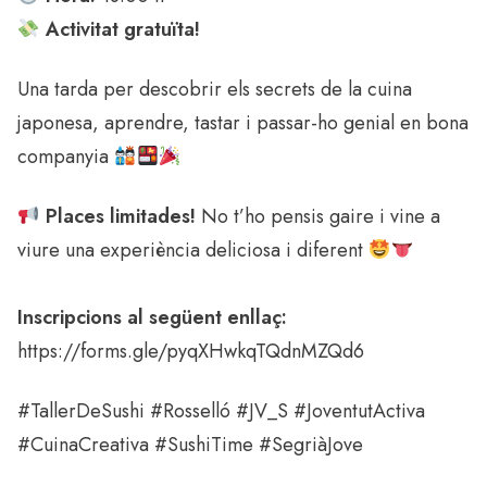
Activitat gratuïta!
Una tarda per descobrir els secrets de la cuina
japonesa, aprendre, tastar i passar-ho genial en bona
companyia
Places limitades!
No t’ho pensis gaire i vine a
viure una experiència deliciosa i diferent
Inscripcions al següent enllaç:
https://forms.gle/pyqXHwkqTQdnMZQd6
#TallerDeSushi #Rosselló #JV_S #JoventutActiva
#CuinaCreativa #SushiTime #SegriàJove