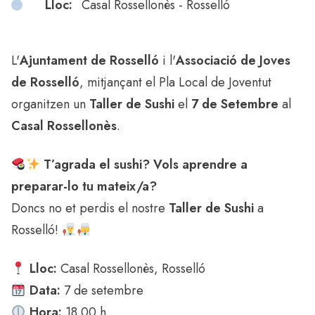
Lloc:
Casal Rossellonès - Rosselló
L'
Ajuntament de Rosselló
i l'
Associació de Joves
de Rosselló
, mitjançant el Pla Local de Joventut
organitzen un
Taller de Sushi
el
7 de Setembre
al
Casal Rossellonès
.
T’agrada el sushi? Vols aprendre a
preparar-lo tu mateix/a?
Doncs no et perdis el nostre
Taller de Sushi
a
Rosselló!
Lloc:
Casal Rossellonès, Rosselló
Data:
7 de setembre
Hora:
18.00 h