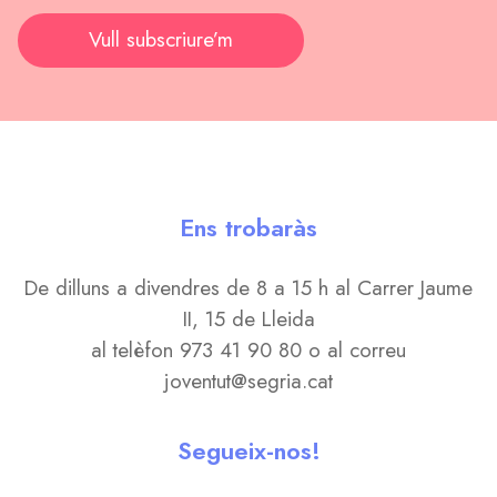
Vull subscriure’m
Ens trobaràs
De dilluns a divendres de 8 a 15 h al Carrer Jaume
II, 15 de Lleida
al telèfon 973 41 90 80 o al correu
joventut@segria.cat
Segueix-nos!