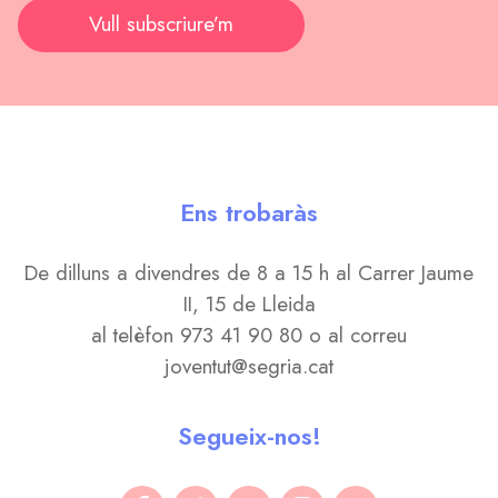
Vull subscriure’m
Ens trobaràs
De dilluns a divendres de 8 a 15 h al Carrer Jaume
II, 15 de Lleida
al telèfon 973 41 90 80 o al correu
joventut@segria.cat
Segueix-nos!