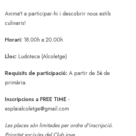
Anima't a participar-hi i descobrir nous estils
culinaris!
Horari:
18.00h a 20.00h
Lloc:
Ludoteca (Alcoletge)
Requisits de participació:
A partir de 5è de
primària.
Inscripcions a FREE TIME
-
esplaialcoletge@gmail.com
Les places són limitades per ordre d'inscripció.
Prioritat socis/es del Club jove.