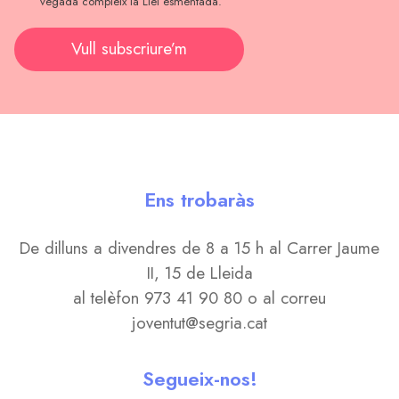
vegada compleix la Llei esmentada.
Vull subscriure’m
Ens trobaràs
De dilluns a divendres de 8 a 15 h al Carrer Jaume
II, 15 de Lleida
al telèfon 973 41 90 80 o al correu
joventut@segria.cat
Segueix-nos!