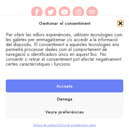
Gestionar el consentiment
Per oferir les millors experiències, utilitzem tecnologies com
les galetes per emmagatzemar i/o accedir a la informació
del dispositiu. El consentiment a aquestes tecnologies ens
permetrà processar dades com el comportament de
navegació o identificadors únics en aquest lloc. No
consentir o retirar el consentiment pot afectar negativament
certes característiques i funcions.
Accepta
© Àrea de Joventut del Consell Comarcal del Segrià.
Avís legal
Política de cookies
Política de privadesa
Denega
Disseny i desenvolupament: SopaGraphics
Veure preferències
Política de cookies
Política de privadesa
Avís legal