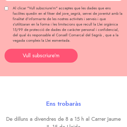
Al clicar "Vull subscriure’m" acceptes que les dades que ens
facilites quedin en el fitxer del jove_segrià, servei de joventut amb la
finalitat d'informar-te de les nostres activitats i serveis i que
s'utilitzaran en la forma i les limitacions que recull la Llei orgànica
15/99 de protecció de dades de caràcter personal i confidencial,
del qual és responsable el Consell Comarcal del Segrià , que a la
vegada compleix la Llei esmentada.
Vull subscriure’m
Ens trobaràs
De dilluns a divendres de 8 a 15 h al Carrer Jaume
II, 15 de Lleida