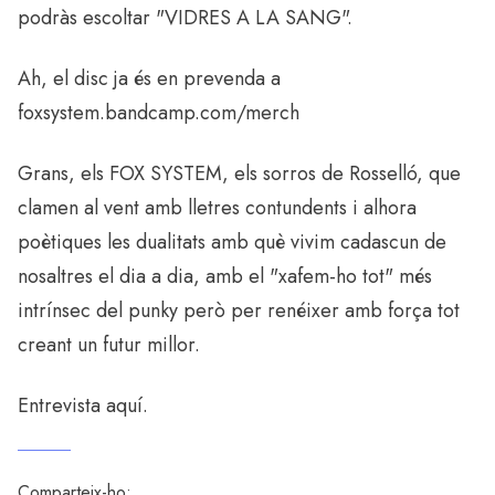
podràs escoltar "VIDRES A LA SANG".
Ah, el disc ja és en prevenda a
foxsystem.bandcamp.com/merch
Grans, els FOX SYSTEM, els sorros de Rosselló, que
clamen al vent amb lletres contundents i alhora
poètiques les dualitats amb què vivim cadascun de
nosaltres el dia a dia, amb el "xafem-ho tot" més
intrínsec del punky però per renéixer amb força tot
creant un futur millor.
Entrevista
aquí.
Comparteix-ho: