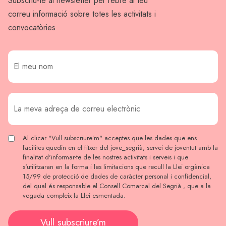
Subscriu-te al newsletter per rebre al teu
correu informació sobre totes les activitats i
convocatòries
Al clicar "Vull subscriure’m" acceptes que les dades que ens
facilites quedin en el fitxer del jove_segrià, servei de joventut amb la
finalitat d'informar-te de les nostres activitats i serveis i que
s'utilitzaran en la forma i les limitacions que recull la Llei orgànica
15/99 de protecció de dades de caràcter personal i confidencial,
del qual és responsable el Consell Comarcal del Segrià , que a la
vegada compleix la Llei esmentada.
Vull subscriure’m