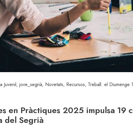
a Juvenil
,
jove_segrià
,
Novetats
,
Recursos
,
Treball
. el Diumenge 
s en Pràctiques 2025 impulsa 19 c
a del Segrià