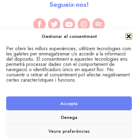
Segueix-nos!
Gestionar el consentiment
Per oferir les millors experiències, utilitzem tecnologies com
les galetes per emmagatzemar i/o accedir a la informació
del dispositiu. El consentiment a aquestes tecnologies ens
permetrà processar dades com el comportament de
navegació o identificadors únics en aquest lloc. No
consentir o retirar el consentiment pot afectar negativament
certes característiques i funcions.
Accepta
© Àrea de Joventut del Consell Comarcal del Segrià.
Avís legal
Política de cookies
Política de privadesa
Denega
Disseny i desenvolupament: SopaGraphics
Veure preferències