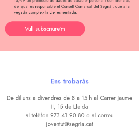
15/99 de protecció de dades de caràcter personal i confidencial,
del qual és responsable el Consell Comarcal del Segrià , que a la
vegada compleix la Llei esmentada.
Vull subscriure’m
Ens trobaràs
De dilluns a divendres de 8 a 15 h al Carrer Jaume
II, 15 de Lleida
al telèfon 973 41 90 80 o al correu
joventut@segria.cat