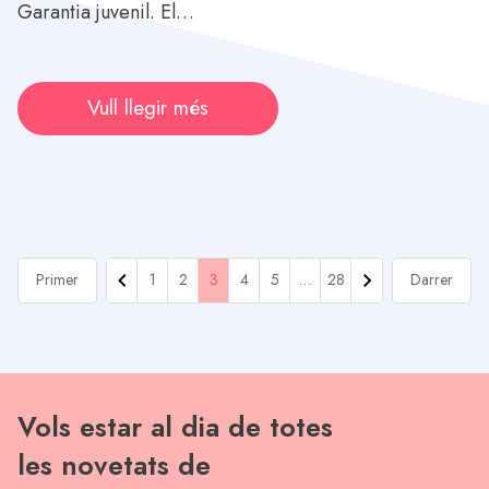
Garantia juvenil. El…
Vull llegir més
Primer
1
2
3
4
5
…
28
Darrer
Vols estar al dia de totes
les novetats de