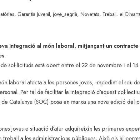
atòries
,
Garantia Juvenil
,
jove_segrià
,
Novetats
,
Treball
. el Dima
seva integració al món laboral, mitjançant un contracte 
es
.
 de sol·licituds està obert entre el 22 de novembre i el 
l món laboral afecta a les persones joves, impedint el seu
ersonal. Per tal de facilitar la integració d’aquest col·lecti
ó de Catalunya (SOC) posa en marxa una nova edició del 
ones joves e situació d’atur adquireixin les primeres expe
 treball a les administracions públiques. Això els hi perme