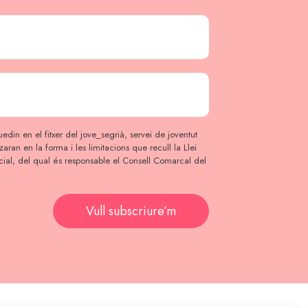
edin en el fitxer del jove_segrià, servei de joventut
itzaran en la forma i les limitacions que recull la Llei
ial, del qual és responsable el Consell Comarcal del
Vull subscriure’m