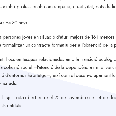
socials i professionals com empatia, creativitat, dots de l
ors de 30 anys
 persones joves en situació d’atur, majors de 16 i menor
a formalitzar un contracte formatiu per a l’obtenció de la 
t, llocs en tasques relacionades amb la transició ecològic
 la cohesió social –l'atenció de la dependència i intervenc
ció d'entorns i habitatge–, així com el desenvolupament loc
licituds
:
r els ajuts està obert entre el 22 de novembre i el 14 de d
s entitats: