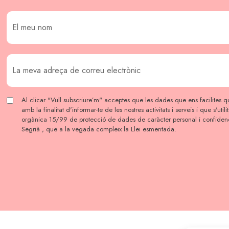
Al clicar "Vull subscriure’m" acceptes que les dades que ens facilites qu
amb la finalitat d'informar-te de les nostres activitats i serveis i que s'util
orgànica 15/99 de protecció de dades de caràcter personal i confidenc
Segrià , que a la vegada compleix la Llei esmentada.