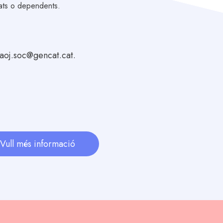
ulats o dependents.
aaoj.soc@gencat.cat.
Vull més informació