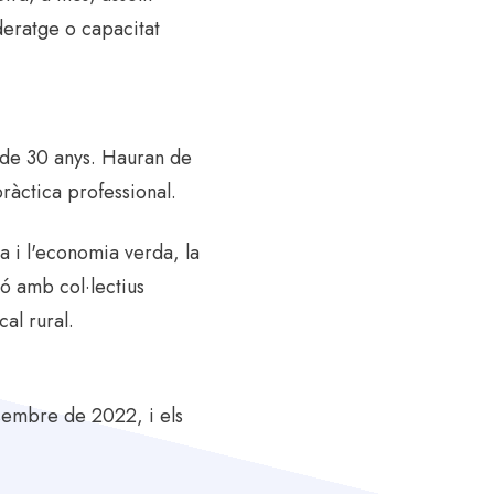
ideratge o capacitat
s de 30 anys. Hauran de
pràctica professional.
a i l'economia verda, la
ió amb col·lectius
al rural.
esembre de 2022, i els