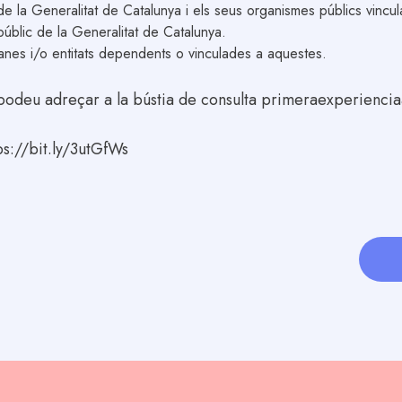
 de la Generalitat de Catalunya i els seus organismes públics vinc
 públic de la Generalitat de Catalunya.
lanes i/o entitats dependents o vinculades a aquestes.
 podeu adreçar a la bústia de consulta primeraexperienci
ps://bit.ly/3utGfWs