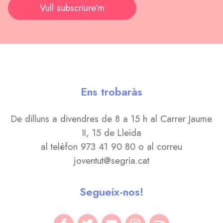
Vull subscriure’m
Ens trobaràs
De dilluns a divendres de 8 a 15 h al Carrer Jaume
II, 15 de Lleida
al telèfon 973 41 90 80 o al correu
joventut@segria.cat
Segueix-nos!