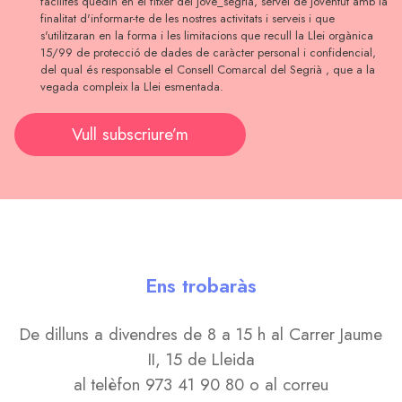
facilites quedin en el fitxer del jove_segrià, servei de joventut amb la
finalitat d'informar-te de les nostres activitats i serveis i que
s'utilitzaran en la forma i les limitacions que recull la Llei orgànica
15/99 de protecció de dades de caràcter personal i confidencial,
del qual és responsable el Consell Comarcal del Segrià , que a la
vegada compleix la Llei esmentada.
Vull subscriure’m
Ens trobaràs
De dilluns a divendres de 8 a 15 h al Carrer Jaume
II, 15 de Lleida
al telèfon 973 41 90 80 o al correu