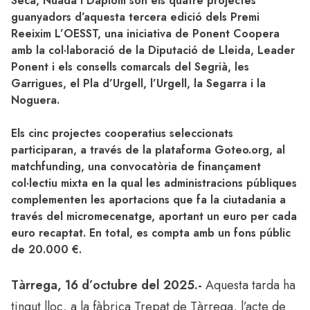
Secà, Nuada i Daplom són els quatre projectes
guanyadors d’aquesta tercera edició dels Premi
Reeixim L’OESST, una iniciativa de Ponent Coopera
amb la col·laboració de la Diputació de Lleida, Leader
Ponent i els consells comarcals del Segrià, les
Garrigues, el Pla d’Urgell, l’Urgell, la Segarra i la
Noguera.
Els cinc projectes cooperatius seleccionats
participaran, a través de la plataforma Goteo.org, al
matchfunding, una convocatòria de finançament
col·lectiu mixta en la qual les administracions públiques
complementen les aportacions que fa la ciutadania a
través del micromecenatge, aportant un euro per cada
euro recaptat. En total, es compta amb un fons públic
de 20.000 €.
Tàrrega, 16 d’octubre del 2025.-
Aquesta tarda ha
tingut lloc, a la fàbrica Trepat de Tàrrega, l’acte de