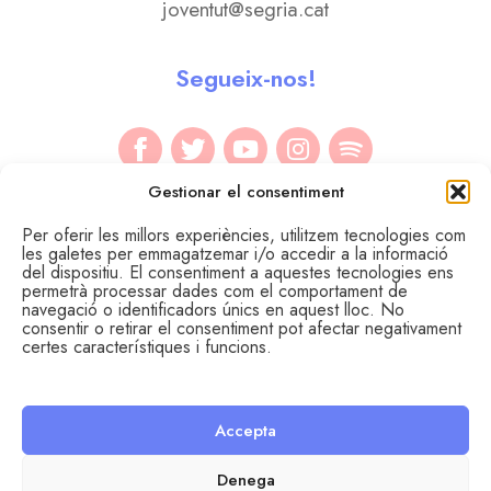
joventut@segria.cat
Segueix-nos!
Gestionar el consentiment
Per oferir les millors experiències, utilitzem tecnologies com
les galetes per emmagatzemar i/o accedir a la informació
del dispositiu. El consentiment a aquestes tecnologies ens
permetrà processar dades com el comportament de
navegació o identificadors únics en aquest lloc. No
consentir o retirar el consentiment pot afectar negativament
certes característiques i funcions.
Accepta
© Àrea de Joventut del Consell Comarcal del Segrià.
Avís legal
Política de cookies
Política de privadesa
Denega