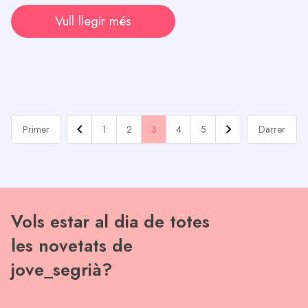
Vull llegir més
Primer
1
2
3
4
5
Darrer
Vols estar al dia de totes
les novetats de
jove_segrià?