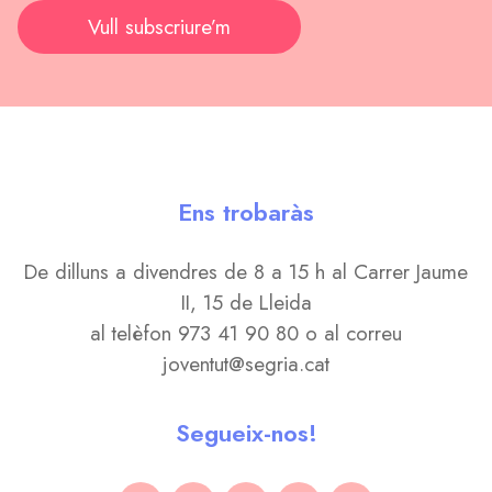
Vull subscriure’m
Ens trobaràs
De dilluns a divendres de 8 a 15 h al Carrer Jaume
II, 15 de Lleida
al telèfon 973 41 90 80 o al correu
joventut@segria.cat
Segueix-nos!